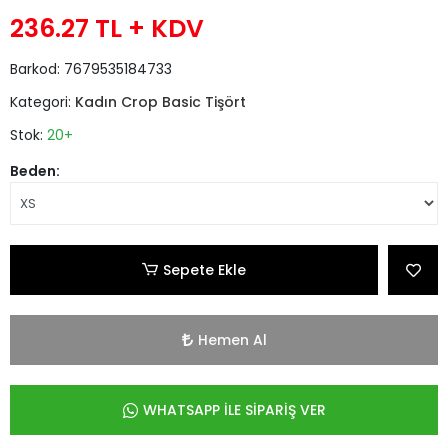
236.27 TL
+ KDV
Barkod:
7679535184733
Kategori:
Kadın Crop Basic Tişört
Stok:
20+
Beden:
Sepete Ekle
Hemen Al
WHATSAPP İLE SİPARİŞ VER