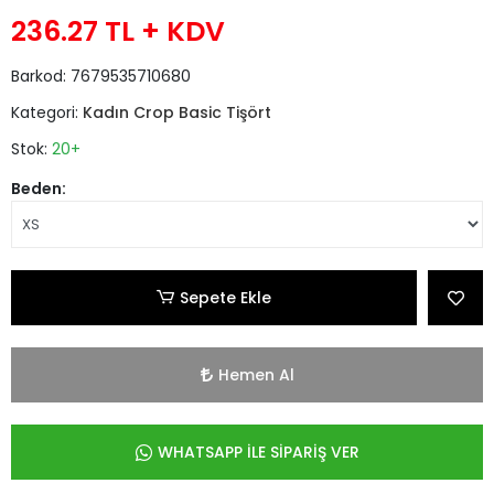
236.27 TL
+ KDV
Barkod:
7679535710680
Kategori:
Kadın Crop Basic Tişört
Stok:
20+
Beden:
Sepete Ekle
Hemen Al
WHATSAPP İLE SİPARİŞ VER