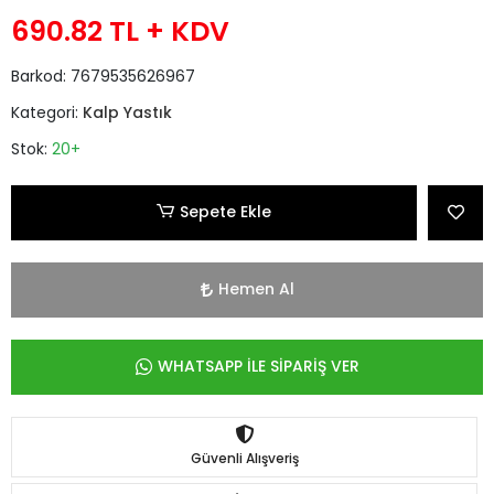
690.82 TL
+ KDV
Barkod:
7679535626967
Kategori:
Kalp Yastık
Stok:
20+
Sepete Ekle
Hemen Al
WHATSAPP İLE SİPARİŞ VER
Güvenli Alışveriş