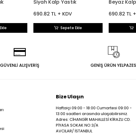
ık
Siyah Kalp Yastık
Beyaz Kalp
690.82 TL + KDV
690.82 TL 
Ekle
Sepete Ekle
GÜVENLİ ALIŞVERİŞ
GENİŞ ÜRÜN YELPAZES
Bize Ulaşın
Haftaiçi 09:00 - 18:00 Cumartesi 09:00 -
arı
13:00 saatleri arasında ulaşabilirsiniz.
i
Adres: CİHANGİR MAHALLESİ KİRAZLI CD.
PİYASA SOKAK NO:3/A
esi
AVCILAR/ İSTANBUL