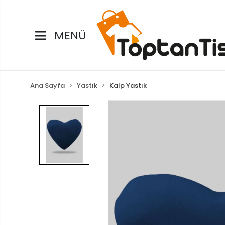
MENÜ
Ana Sayfa
Yastık
Kalp Yastık