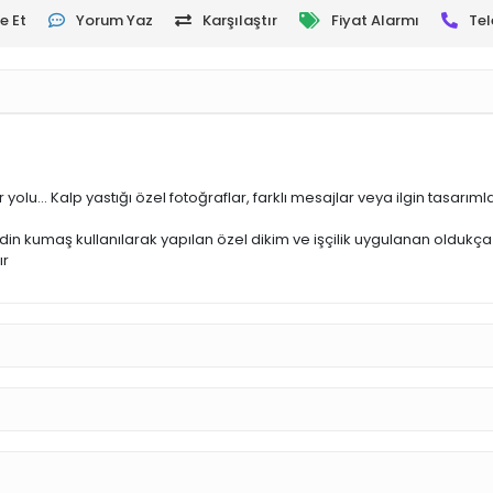
e Et
Yorum Yaz
Karşılaştır
Fiyat Alarmı
Tel
 yolu... Kalp yastığı özel fotoğraflar, farklı mesajlar veya ilgin tasarıml
n kumaş kullanılarak yapılan özel dikim ve işçilik uygulanan oldukça kalite
ır