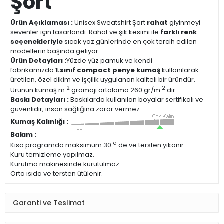
Şort
Ürün Açıklaması :
Unisex Sweatshirt Şort
rahat
giyinmeyi
sevenler için tasarlandı. Rahat ve şık kesimi ile
farklı renk
seçenekleriyle
sıcak yaz günlerinde en çok tercih edilen
modellerin başında geliyor.
Ürün Detayları :
Yüzde yüz pamuk ve kendi
fabrikamızda
1.sınıf compact penye kumaş
kullanılarak
üretilen, özel dikim ve işçilik uygulanan kaliteli bir üründür.
2
2
Ürünün kumaş m
gramajı ortalama 260 gr/m
dir.
Baskı Detayları :
Baskılarda kullanılan boyalar sertifikalı ve
güvenlidir; insan sağlığına zarar vermez.
Kumaş Kalınlığı :
Bakım :
o
Kısa programda maksimum 30
de ve tersten yıkanır.
Kuru temizleme yapılmaz.
Kurutma makinesinde kurutulmaz.
Orta ısıda ve tersten ütülenir.
Garanti ve Teslimat