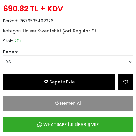
690.82 TL
+ KDV
Barkod:
7679535402226
Kategori:
Unisex Sweatshirt Şort Regular Fit
Stok:
20+
Beden:
Sepete Ekle
Hemen Al
WHATSAPP İLE SİPARİŞ VER