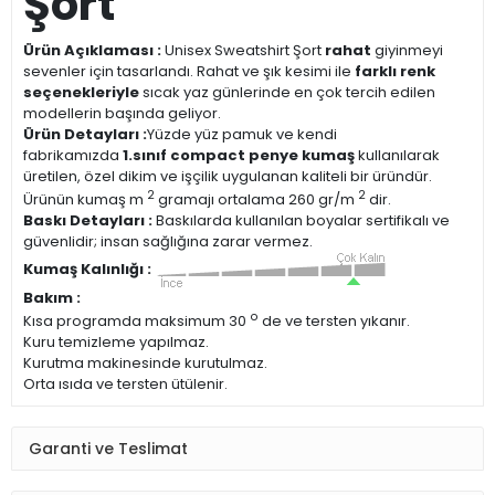
Şort
Ürün Açıklaması :
Unisex Sweatshirt Şort
rahat
giyinmeyi
sevenler için tasarlandı. Rahat ve şık kesimi ile
farklı renk
seçenekleriyle
sıcak yaz günlerinde en çok tercih edilen
modellerin başında geliyor.
Ürün Detayları :
Yüzde yüz pamuk ve kendi
fabrikamızda
1.sınıf compact penye kumaş
kullanılarak
üretilen, özel dikim ve işçilik uygulanan kaliteli bir üründür.
2
2
Ürünün kumaş m
gramajı ortalama 260 gr/m
dir.
Baskı Detayları :
Baskılarda kullanılan boyalar sertifikalı ve
güvenlidir; insan sağlığına zarar vermez.
Kumaş Kalınlığı :
Bakım :
o
Kısa programda maksimum 30
de ve tersten yıkanır.
Kuru temizleme yapılmaz.
Kurutma makinesinde kurutulmaz.
Orta ısıda ve tersten ütülenir.
Garanti ve Teslimat