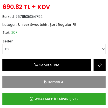
690.82 TL
+ KDV
Barkod:
7679535354792
Kategori:
Unisex Sweatshirt Şort Regular Fit
Stok:
20+
Beden:
Sepete Ekle
Hemen Al
WHATSAPP İLE SİPARİŞ VER