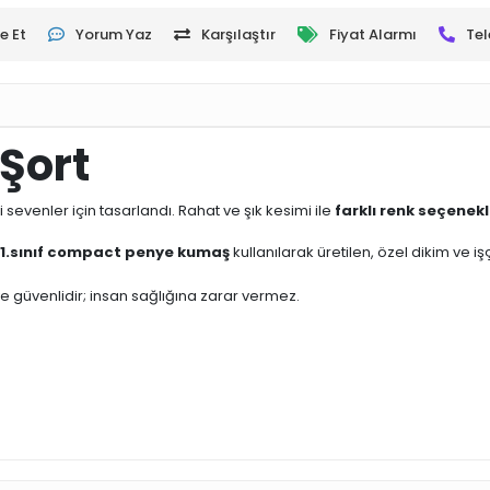
e Et
Yorum Yaz
Karşılaştır
Fiyat Alarmı
Tel
Şort
 sevenler için tasarlandı. Rahat ve şık kesimi ile
farklı renk seçenekl
1.sınıf compact penye kumaş
kullanılarak üretilen, özel dikim ve i
 ve güvenlidir; insan sağlığına zarar vermez.