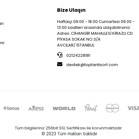
Bize Ulaşın
Haftaiçi 09:00 - 18:00 Cumartesi 09:00 -
arı
13:00 saatleri arasında ulaşabilirsiniz.
i
Adres: CİHANGİR MAHALLESİ KİRAZLI CD.
PİYASA SOKAK NO:3/A
esi
AVCILAR/ İSTANBUL
02124228181
destek@toptantisort.com
Tüm bilgileriniz 256bit SSL Sertifikası ile korunmaktadır.
© 2023
Tüm Hakları Saklıdır