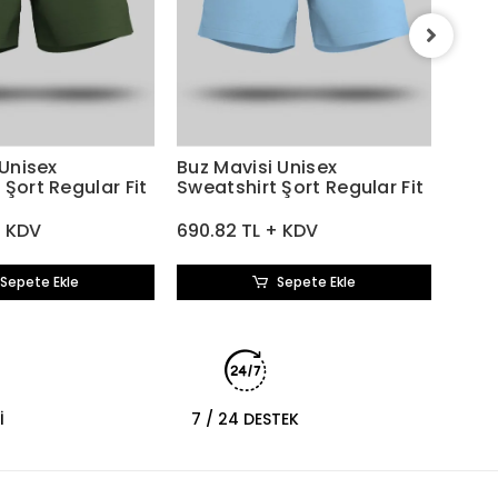
Yavr
Swea
690.
 Unisex
Buz Mavisi Unisex
 Şort Regular Fit
Sweatshirt Şort Regular Fit
+ KDV
690.82 TL + KDV
Sepete Ekle
Sepete Ekle
İ
7 / 24 DESTEK