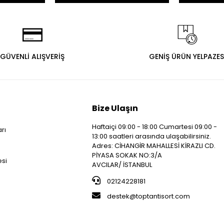
GÜVENLİ ALIŞVERİŞ
GENİŞ ÜRÜN YELPAZES
Bize Ulaşın
Haftaiçi 09:00 - 18:00 Cumartesi 09:00 -
arı
13:00 saatleri arasında ulaşabilirsiniz.
i
Adres: CİHANGİR MAHALLESİ KİRAZLI CD.
PİYASA SOKAK NO:3/A
esi
AVCILAR/ İSTANBUL
02124228181
destek@toptantisort.com