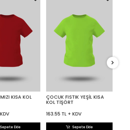
ÇOCU
KOL 
163.
MIZI KISA KOL
ÇOCUK FISTIK YEŞİL KISA
KOL TİŞÖRT
 KDV
163.55 TL + KDV
Sepete Ekle
Sepete Ekle