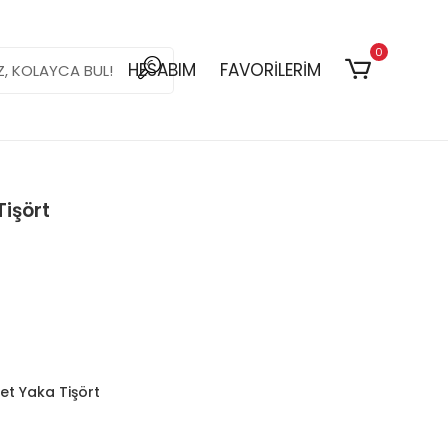
0
HESABIM
FAVORİLERİM
Tişört
let Yaka Tişört