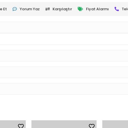
e Et
Yorum Yaz
Karşılaştır
Fiyat Alarmı
Tel