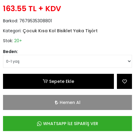
163.55 TL
+ KDV
Barkod:
7679535308801
Kategori:
Çocuk Kısa Kol Bisiklet Yaka Tişört
Stok:
20+
Beden:
Sepete Ekle
Hemen Al
WHATSAPP İLE SİPARİŞ VER