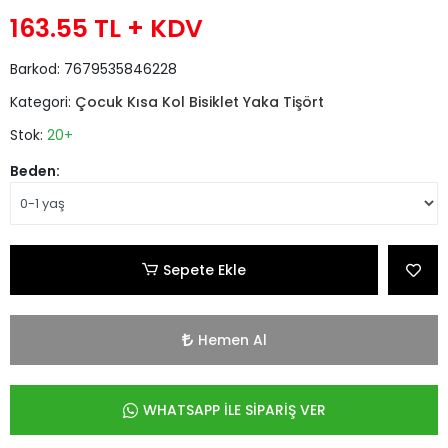
163.55 TL
+ KDV
Barkod:
7679535846228
Kategori:
Çocuk Kısa Kol Bisiklet Yaka Tişört
Stok:
20+
Beden:
Sepete Ekle
Hemen Al
WHATSAPP İLE SİPARİŞ VER