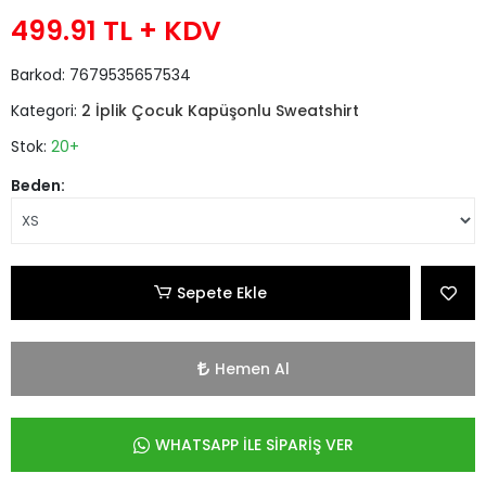
499.91 TL
+ KDV
Barkod:
7679535657534
Kategori:
2 İplik Çocuk Kapüşonlu Sweatshirt
Stok:
20+
Beden:
Sepete Ekle
Hemen Al
WHATSAPP İLE SİPARİŞ VER