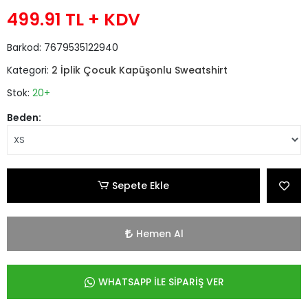
499.91 TL
+ KDV
Barkod:
7679535122940
Kategori:
2 İplik Çocuk Kapüşonlu Sweatshirt
Stok:
20+
Beden:
Sepete Ekle
Hemen Al
WHATSAPP İLE SİPARİŞ VER