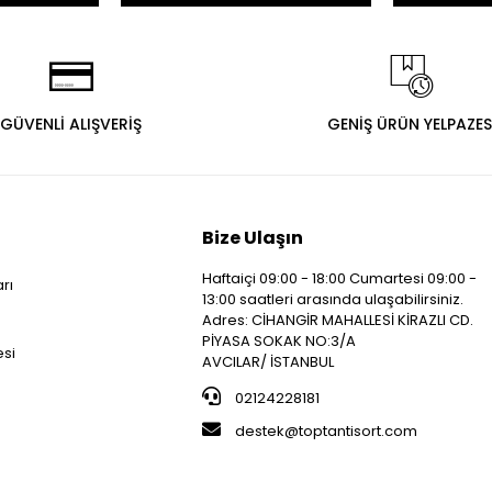
GÜVENLİ ALIŞVERİŞ
GENİŞ ÜRÜN YELPAZES
Bize Ulaşın
Haftaiçi 09:00 - 18:00 Cumartesi 09:00 -
arı
13:00 saatleri arasında ulaşabilirsiniz.
i
Adres: CİHANGİR MAHALLESİ KİRAZLI CD.
PİYASA SOKAK NO:3/A
esi
AVCILAR/ İSTANBUL
02124228181
destek@toptantisort.com