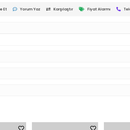
e Et
Yorum Yaz
Karşılaştır
Fiyat Alarmı
Tel