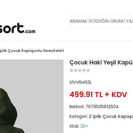
İplik Çocuk Kapüşonlu Sweatshirt
Çocuk Haki Yeşil Kapü
X1VV6I453L
499.91 TL
+ KDV
Barkod:
7679535832504
Kategori:
2 İplik Çocuk Kapüş
Stok:
20+