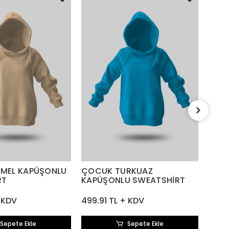
ÇOC
KAP
499.
MEL KAPÜŞONLU
ÇOCUK TURKUAZ
RT
KAPÜŞONLU SWEATSHİRT
+ KDV
499.91 TL + KDV
Sepete Ekle
Sepete Ekle