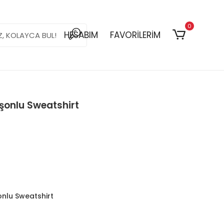
0
HESABIM
FAVORİLERİM
şonlu Sweatshirt
onlu Sweatshirt