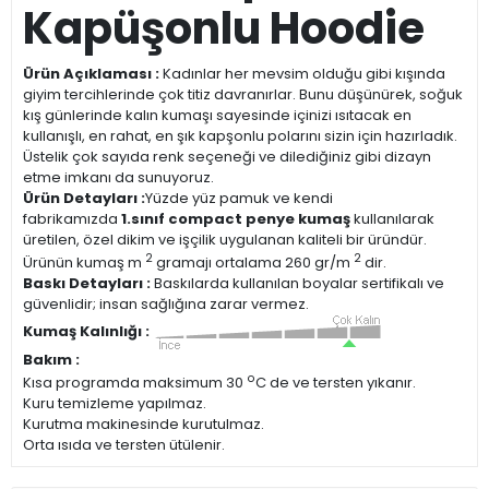
Kapüşonlu Hoodie
Ürün Açıklaması :
Kadınlar her mevsim olduğu gibi kışında
giyim tercihlerinde çok titiz davranırlar. Bunu düşünürek, soğuk
kış günlerinde kalın kumaşı sayesinde içinizi ısıtacak en
kullanışlı, en rahat, en şık kapşonlu polarını sizin için hazırladık.
Üstelik çok sayıda renk seçeneği ve dilediğiniz gibi dizayn
etme imkanı da sunuyoruz.
Ürün Detayları :
Yüzde yüz pamuk ve kendi
fabrikamızda
1.sınıf compact penye kumaş
kullanılarak
üretilen, özel dikim ve işçilik uygulanan kaliteli bir üründür.
2
2
Ürünün kumaş m
gramajı ortalama 260 gr/m
dir.
Baskı Detayları :
Baskılarda kullanılan boyalar sertifikalı ve
güvenlidir; insan sağlığına zarar vermez.
Kumaş Kalınlığı :
Bakım :
o
Kısa programda maksimum 30
C de ve tersten yıkanır.
Kuru temizleme yapılmaz.
Kurutma makinesinde kurutulmaz.
Orta ısıda ve tersten ütülenir.