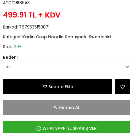
ATCT9B86A3
499.91 TL
+ KDV
Barkod:
7679535158871
Kategori:
Kadın Crop Hoodie Kapüşonlu Sweatshirt
Stok:
20+
Beden:
Sepete Ekle
Hemen Al
WHATSAPP İLE SİPARİŞ VER