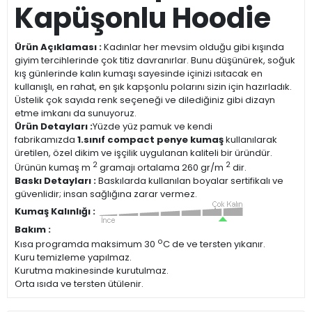
Kapüşonlu Hoodie
Ürün Açıklaması :
Kadınlar her mevsim olduğu gibi kışında
giyim tercihlerinde çok titiz davranırlar. Bunu düşünürek, soğuk
kış günlerinde kalın kumaşı sayesinde içinizi ısıtacak en
kullanışlı, en rahat, en şık kapşonlu polarını sizin için hazırladık.
Üstelik çok sayıda renk seçeneği ve dilediğiniz gibi dizayn
etme imkanı da sunuyoruz.
Ürün Detayları :
Yüzde yüz pamuk ve kendi
fabrikamızda
1.sınıf compact penye kumaş
kullanılarak
üretilen, özel dikim ve işçilik uygulanan kaliteli bir üründür.
2
2
Ürünün kumaş m
gramajı ortalama 260 gr/m
dir.
Baskı Detayları :
Baskılarda kullanılan boyalar sertifikalı ve
güvenlidir; insan sağlığına zarar vermez.
Kumaş Kalınlığı :
Bakım :
o
Kısa programda maksimum 30
C de ve tersten yıkanır.
Kuru temizleme yapılmaz.
Kurutma makinesinde kurutulmaz.
Orta ısıda ve tersten ütülenir.