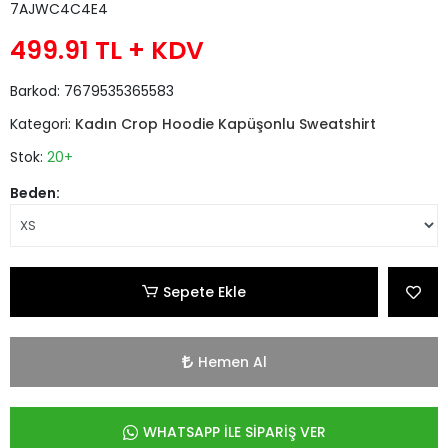
7AJWC4C4E4
499.91 TL
+ KDV
Barkod:
7679535365583
Kategori:
Kadın Crop Hoodie Kapüşonlu Sweatshirt
Stok:
20+
Beden:
Sepete Ekle
Hemen Al
WHATSAPP İLE SİPARİŞ VER