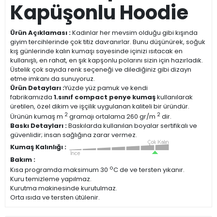
Kapüşonlu Hoodie
Ürün Açıklaması :
Kadınlar her mevsim olduğu gibi kışında
giyim tercihlerinde çok titiz davranırlar. Bunu düşünürek, soğuk
kış günlerinde kalın kumaşı sayesinde içinizi ısıtacak en
kullanışlı, en rahat, en şık kapşonlu polarını sizin için hazırladık.
Üstelik çok sayıda renk seçeneği ve dilediğiniz gibi dizayn
etme imkanı da sunuyoruz.
Ürün Detayları :
Yüzde yüz pamuk ve kendi
fabrikamızda
1.sınıf compact penye kumaş
kullanılarak
üretilen, özel dikim ve işçilik uygulanan kaliteli bir üründür.
2
2
Ürünün kumaş m
gramajı ortalama 260 gr/m
dir.
Baskı Detayları :
Baskılarda kullanılan boyalar sertifikalı ve
güvenlidir; insan sağlığına zarar vermez.
Kumaş Kalınlığı :
Bakım :
o
Kısa programda maksimum 30
C de ve tersten yıkanır.
Kuru temizleme yapılmaz.
Kurutma makinesinde kurutulmaz.
Orta ısıda ve tersten ütülenir.