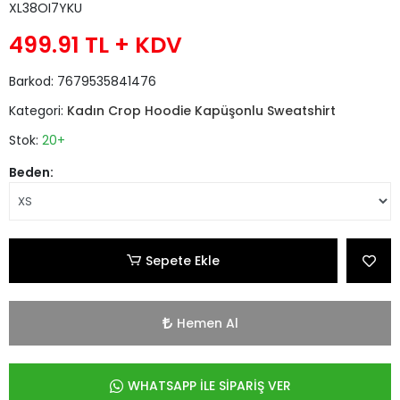
XL38OI7YKU
499.91 TL
+ KDV
Barkod:
7679535841476
Kategori:
Kadın Crop Hoodie Kapüşonlu Sweatshirt
Stok:
20+
Beden:
Sepete Ekle
Hemen Al
WHATSAPP İLE SİPARİŞ VER