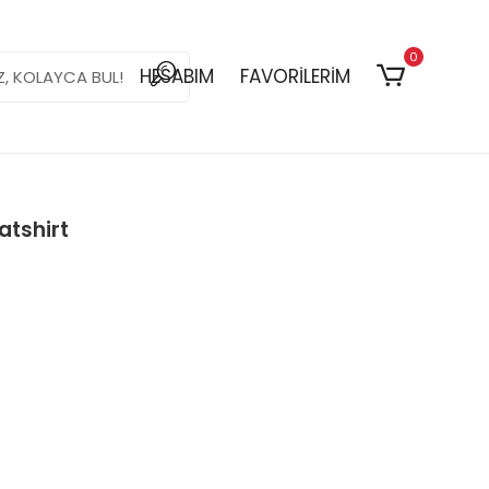
0
HESABIM
FAVORİLERİM
atshirt