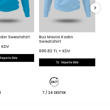
Yavr
690.
dın Sweatshirt
Buz Mavisi Kadın
Sweatshirt
+ KDV
690.82 TL + KDV
Sepete Ekle
Sepete Ekle
İ
7 / 24 DESTEK