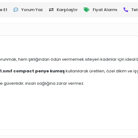
e Et
Yorum Yaz
Karşılaştır
Fiyat Alarmı
Tel
korunmak, hem şıklığından ödün vermemek isteyen kadınlar için ideal bi
1.sınıf compact penye kumaş
kullanılarak üretilen, özel dikim ve i
 ve güvenlidir; insan sağlığına zarar vermez.