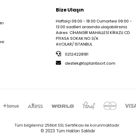
Bize Ulaşın
Haftaiçi 09:00 - 18:00 Cumartesi 09:00 -
arı
13:00 saatleri arasında ulaşabilirsiniz.
i
Adres: CİHANGİR MAHALLESİ KİRAZLI CD.
PİYASA SOKAK NO:3/A
esi
AVCILAR/ İSTANBUL
02124228181
destek@toptantisort.com
Tüm bilgileriniz 256bit SSL Sertifikası ile korunmaktadır.
© 2023
Tüm Hakları Saklıdır