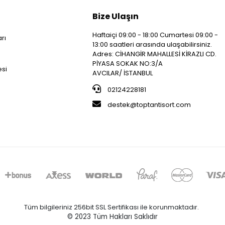
Bize Ulaşın
Haftaiçi 09:00 - 18:00 Cumartesi 09:00 -
arı
13:00 saatleri arasında ulaşabilirsiniz.
i
Adres: CİHANGİR MAHALLESİ KİRAZLI CD.
PİYASA SOKAK NO:3/A
esi
AVCILAR/ İSTANBUL
02124228181
destek@toptantisort.com
Tüm bilgileriniz 256bit SSL Sertifikası ile korunmaktadır.
© 2023
Tüm Hakları Saklıdır