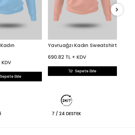
Came
690.
 Kadın
Yavruağzı Kadın Sweatshirt
t
690.82 TL + KDV
+ KDV
Sepete Ekle
Sepete Ekle
İ
7 / 24 DESTEK