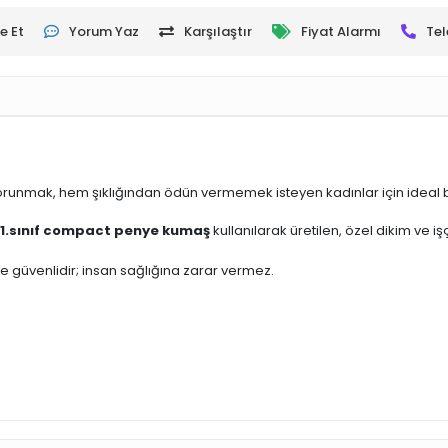
e Et
Yorum Yaz
Karşılaştır
Fiyat Alarmı
Tel
korunmak, hem şıklığından ödün vermemek isteyen kadınlar için ideal bi
1.sınıf compact penye kumaş
kullanılarak üretilen, özel dikim ve i
 ve güvenlidir; insan sağlığına zarar vermez.