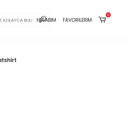
0
HESABIM
FAVORİLERİM
atshirt