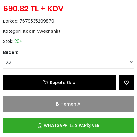
690.82 TL
+ KDV
Barkod:
7679535209870
Kategori:
Kadın Sweatshirt
Stok:
20+
Beden:
Sepete Ekle
Hemen Al
WHATSAPP İLE SİPARİŞ VER