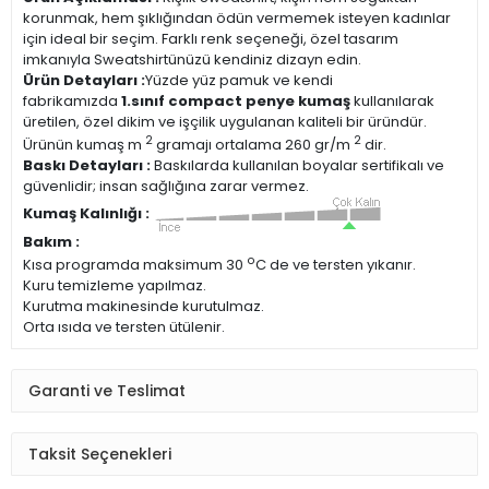
korunmak, hem şıklığından ödün vermemek isteyen kadınlar
için ideal bir seçim. Farklı renk seçeneği, özel tasarım
imkanıyla Sweatshirtünüzü kendiniz dizayn edin.
Ürün Detayları :
Yüzde yüz pamuk ve kendi
fabrikamızda
1.sınıf compact penye kumaş
kullanılarak
üretilen, özel dikim ve işçilik uygulanan kaliteli bir üründür.
2
2
Ürünün kumaş m
gramajı ortalama 260 gr/m
dir.
Baskı Detayları :
Baskılarda kullanılan boyalar sertifikalı ve
güvenlidir; insan sağlığına zarar vermez.
Kumaş Kalınlığı :
Bakım :
o
Kısa programda maksimum 30
C de ve tersten yıkanır.
Kuru temizleme yapılmaz.
Kurutma makinesinde kurutulmaz.
Orta ısıda ve tersten ütülenir.
Garanti ve Teslimat
Taksit Seçenekleri