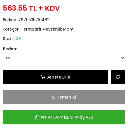
563.55 TL
+ KDV
Barkod:
7679535710482
Kategori:
Fermuarlı Mevsimlik Mont
Stok:
20+
Beden:
Sepete Ekle
Hemen Al
WHATSAPP İLE SİPARİŞ VER