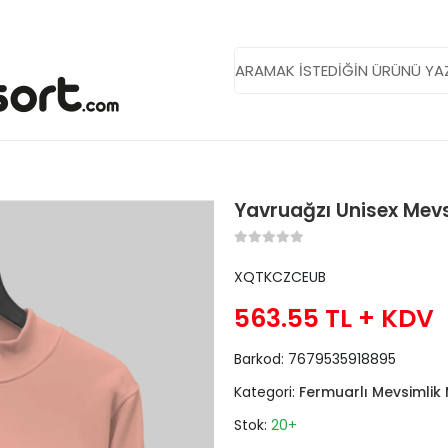
Yavruağzı Unisex Mev
XQTKCZCEUB
563.55 TL
+ KDV
Barkod:
7679535918895
Kategori:
Fermuarlı Mevsimlik
Stok:
20+