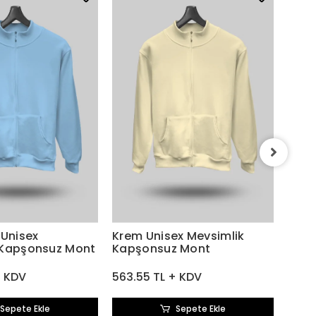
Sarı
Kapş
563.
 Unisex
Krem Unisex Mevsimlik
 Kapşonsuz Mont
Kapşonsuz Mont
+ KDV
563.55 TL + KDV
Sepete Ekle
Sepete Ekle