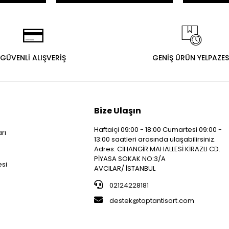
GÜVENLİ ALIŞVERİŞ
GENİŞ ÜRÜN YELPAZES
Bize Ulaşın
Haftaiçi 09:00 - 18:00 Cumartesi 09:00 -
arı
13:00 saatleri arasında ulaşabilirsiniz.
i
Adres: CİHANGİR MAHALLESİ KİRAZLI CD.
PİYASA SOKAK NO:3/A
esi
AVCILAR/ İSTANBUL
02124228181
destek@toptantisort.com