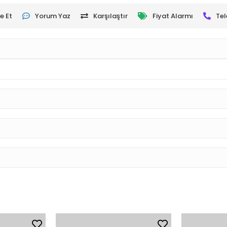
e Et
Yorum Yaz
Karşılaştır
Fiyat Alarmı
Tel