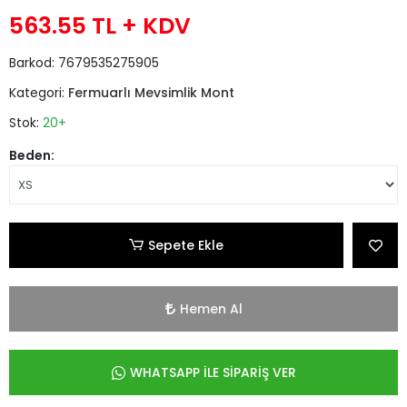
563.55 TL
+ KDV
Barkod:
7679535275905
Kategori:
Fermuarlı Mevsimlik Mont
Stok:
20+
Beden:
Sepete Ekle
Hemen Al
WHATSAPP İLE SİPARİŞ VER