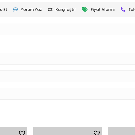
e Et
Yorum Yaz
Karşılaştır
Fiyat Alarmı
Tel