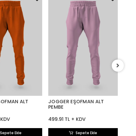
JOG
KIRM
499.
ŞOFMAN ALT
JOGGER EŞOFMAN ALT
PEMBE
+ KDV
499.91 TL + KDV
Sepete Ekle
Sepete Ekle