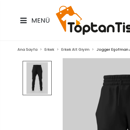
MENÜ
Ana Sayfa
Erkek
Erkek Alt Giyim
Jogger Eşofman A