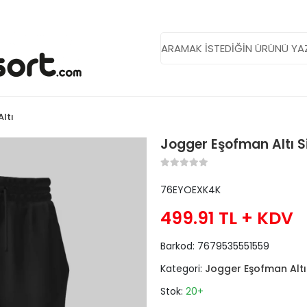
ltı
Jogger Eşofman Altı S
76EYOEXK4K
499.91 TL
+ KDV
Barkod:
7679535551559
Kategori:
Jogger Eşofman Altı
Stok:
20+