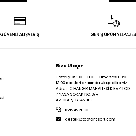
GÜVENLİ ALIŞVERİŞ
GENİŞ ÜRÜN YELPAZES
Bize Ulaşın
Haftaiçi 09:00 - 18:00 Cumartesi 09:00 -
arı
13:00 saatleri arasında ulaşabilirsiniz.
i
Adres: CİHANGİR MAHALLESİ KİRAZLI CD.
PİYASA SOKAK NO:3/A
esi
AVCILAR/ İSTANBUL
02124228181
destek@toptantisort.com