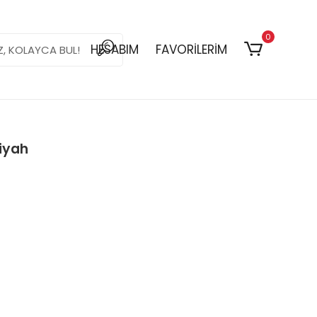
0
HESABIM
FAVORİLERİM
iyah