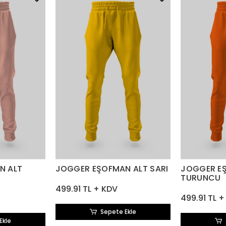
N ALT
JOGGER EŞOFMAN ALT SARI
JOGGER E
TURUNCU
499.91 TL + KDV
499.91 TL 
Sepete Ekle
Ekle