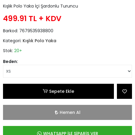
Kışlık Polo Yaka İçi Şardonlu Turuncu
499.91 TL
+ KDV
Barkod:
7679535938800
Kategori:
Kışlık Polo Yaka
Stok:
20+
Beden:
Sepete Ekle
Hemen Al
WHATSAPP İLE SİPARİŞ VER