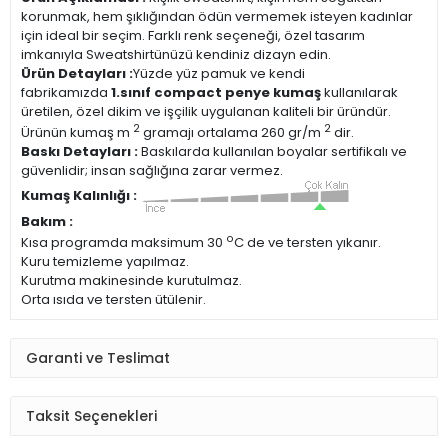
korunmak, hem şıklığından ödün vermemek isteyen kadınlar
için ideal bir seçim. Farklı renk seçeneği, özel tasarım
imkanıyla Sweatshirtünüzü kendiniz dizayn edin.
Ürün Detayları :
Yüzde yüz pamuk ve kendi
fabrikamızda
1.sınıf compact penye kumaş
kullanılarak
üretilen, özel dikim ve işçilik uygulanan kaliteli bir üründür.
2
2
Ürünün kumaş m
gramajı ortalama 260 gr/m
dir.
Baskı Detayları :
Baskılarda kullanılan boyalar sertifikalı ve
güvenlidir; insan sağlığına zarar vermez.
Kumaş Kalınlığı :
Bakım :
o
Kısa programda maksimum 30
C de ve tersten yıkanır.
Kuru temizleme yapılmaz.
Kurutma makinesinde kurutulmaz.
Orta ısıda ve tersten ütülenir.
Garanti ve Teslimat
Taksit Seçenekleri