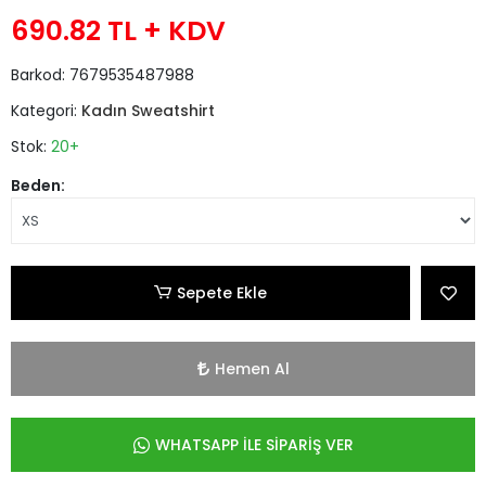
690.82 TL
+ KDV
Barkod:
7679535487988
Kategori:
Kadın Sweatshirt
Stok:
20+
Beden:
Sepete Ekle
Hemen Al
WHATSAPP İLE SİPARİŞ VER