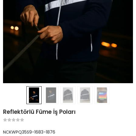
Reflektörlü Füme İş Poları
NCKWPQ35S9-1683-1876