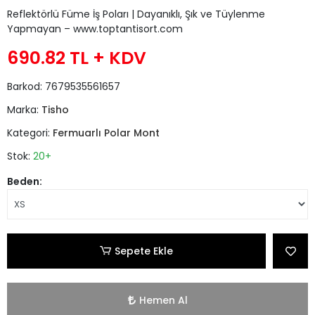
Reflektörlü Füme İş Poları | Dayanıklı, Şık ve Tüylenme
Yapmayan – www.toptantisort.com
690.82 TL
+ KDV
Barkod:
7679535561657
Marka:
Tisho
Kategori:
Fermuarlı Polar Mont
Stok:
20+
Beden:
Sepete Ekle
Hemen Al