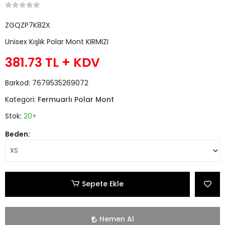
ZGQZP7K82X
Unisex Kışlık Polar Mont KIRMIZI
381.73 TL
+ KDV
Barkod:
7679535269072
Kategori:
Fermuarlı Polar Mont
Stok:
20+
Beden:
Sepete Ekle
Hemen Al