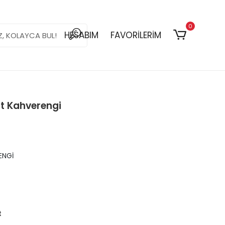
0
HESABIM
FAVORİLERİM
nt Kahverengi
ENGİ
t