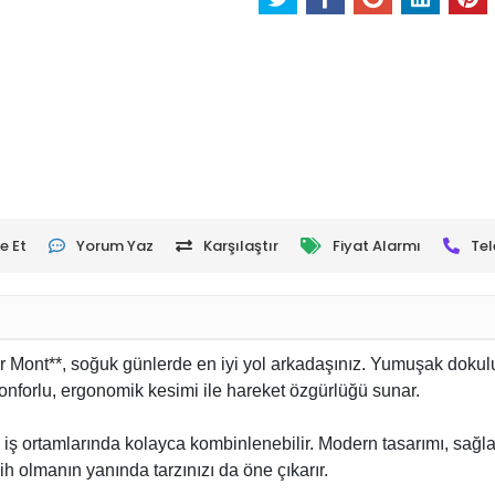
e Et
Yorum Yaz
Karşılaştır
Fiyat Alarmı
Tel
lar Mont**, soğuk günlerde en iyi yol arkadaşınız. Yumuşak dok
onforlu, ergonomik kesimi ile hareket özgürlüğü sunar.
ş ortamlarında kolayca kombinlenebilir. Modern tasarımı, sağla
ih olmanın yanında tarzınızı da öne çıkarır.