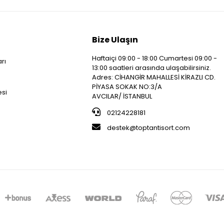
Bize Ulaşın
Haftaiçi 09:00 - 18:00 Cumartesi 09:00 -
arı
13:00 saatleri arasında ulaşabilirsiniz.
i
Adres: CİHANGİR MAHALLESİ KİRAZLI CD.
PİYASA SOKAK NO:3/A
esi
AVCILAR/ İSTANBUL
02124228181
destek@toptantisort.com