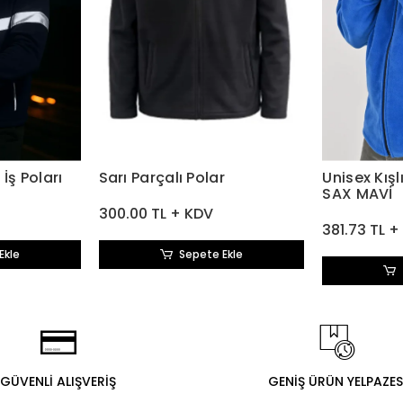
İş Poları
Sarı Parçalı Polar
Unisex Kışl
SAX MAVİ
300.00 TL + KDV
381.73 TL +
Ekle
Sepete Ekle
GÜVENLİ ALIŞVERİŞ
GENİŞ ÜRÜN YELPAZES