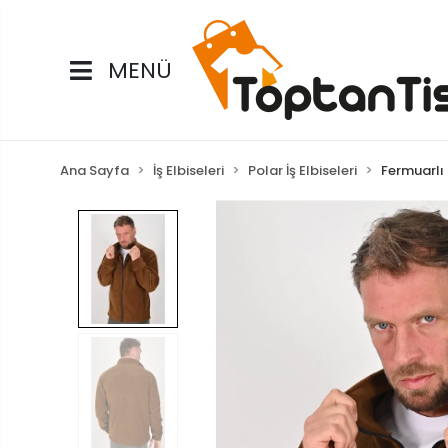
MENÜ
Ana Sayfa
İş Elbiseleri
Polar İş Elbiseleri
Fermuarlı