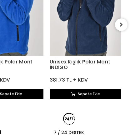
Unis
EKR
381.
ık Polar Mont
Unisex Kışlık Polar Mont
İNDİGO
 KDV
381.73 TL + KDV
Sepete Ekle
Sepete Ekle
İ
7 / 24 DESTEK