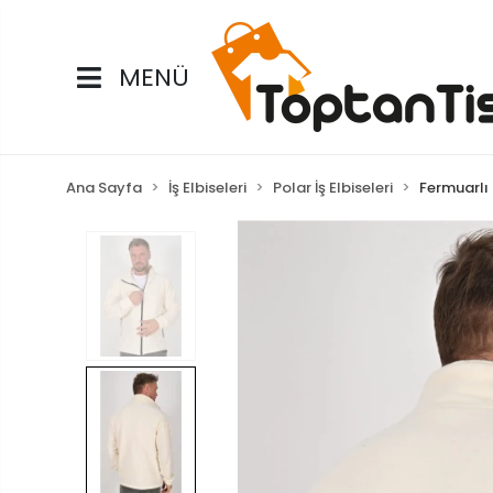
MENÜ
Ana Sayfa
İş Elbiseleri
Polar İş Elbiseleri
Fermuarlı