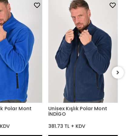
Unis
SARI
381.
ık Polar Mont
Unisex Kışlık Polar Mont
İNDİGO
 KDV
381.73 TL + KDV