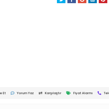
e Et
Yorum Yaz
Karşılaştır
Fiyat Alarmı
Tel