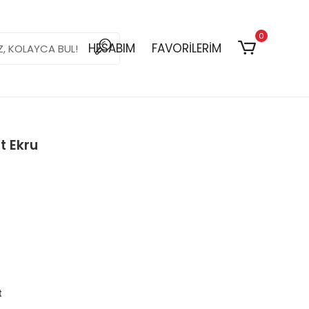
0
HESABIM
FAVORİLERİM
t Ekru
t