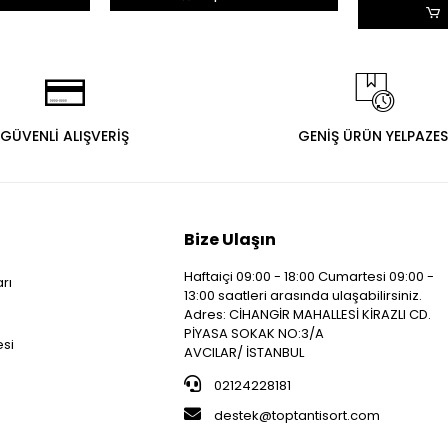
GÜVENLİ ALIŞVERİŞ
GENİŞ ÜRÜN YELPAZES
Bize Ulaşın
Haftaiçi 09:00 - 18:00 Cumartesi 09:00 -
arı
13:00 saatleri arasında ulaşabilirsiniz.
i
Adres: CİHANGİR MAHALLESİ KİRAZLI CD.
PİYASA SOKAK NO:3/A
esi
AVCILAR/ İSTANBUL
02124228181
destek@toptantisort.com