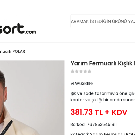
muarlı POLAR
Yarım Fermuarlı Kışlık
VLW63B11FE
Şık ve sade tasarımıyla öne çık
konfor ve şıklığı bir arada sunar
381.73 TL
+ KDV
Barkod:
7679535451811
Kategori:
Yarım Fermuarlı POL