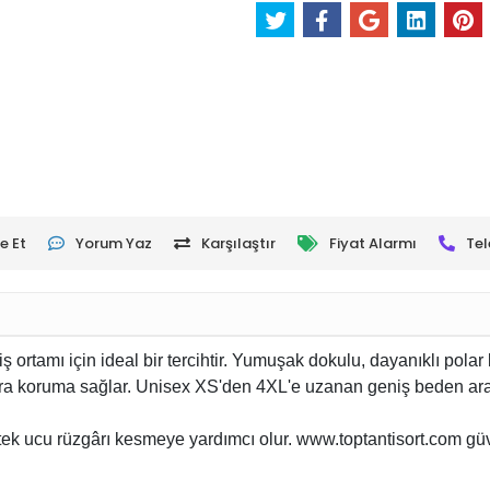
e Et
Yorum Yaz
Karşılaştır
Fiyat Alarmı
Tel
 ortamı için ideal bir tercihtir. Yumuşak dokulu, dayanıklı pola
tra koruma sağlar. Unisex XS'den 4XL'e uzanan geniş beden aralığ
etek ucu rüzgârı kesmeye yardımcı olur. www.toptantisort.com güv