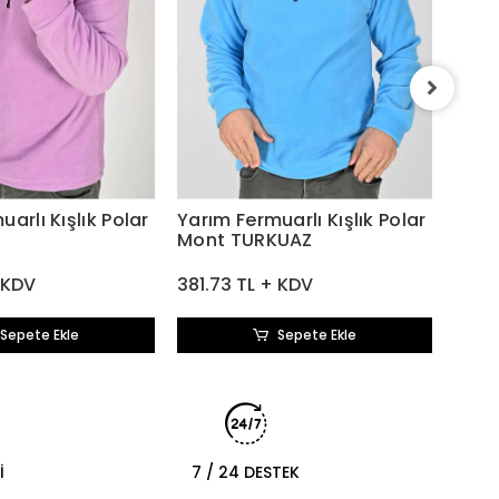
Yarım
Mon
381.
arlı Kışlık Polar
Yarım Fermuarlı Kışlık Polar
Mont TURKUAZ
 KDV
381.73 TL + KDV
Sepete Ekle
Sepete Ekle
İ
7 / 24 DESTEK