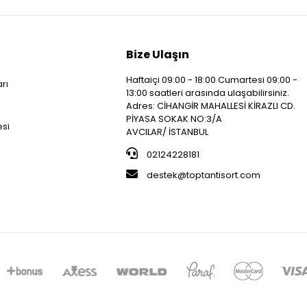
Bize Ulaşın
Haftaiçi 09:00 - 18:00 Cumartesi 09:00 -
arı
13:00 saatleri arasında ulaşabilirsiniz.
i
Adres: CİHANGİR MAHALLESİ KİRAZLI CD.
PİYASA SOKAK NO:3/A
esi
AVCILAR/ İSTANBUL
02124228181
destek@toptantisort.com