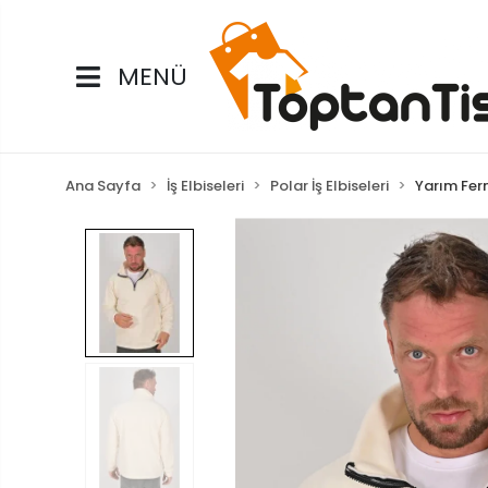
MENÜ
Ana Sayfa
İş Elbiseleri
Polar İş Elbiseleri
Yarım Fer